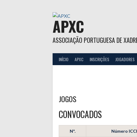
Skip
to
content
APXC
ASSOCIAÇÃO PORTUGUESA DE XADR
INÍCIO
APXC
INSCRIÇÕES
JOGADORES
JOGOS
CONVOCADOS
Nº.
Número ICC