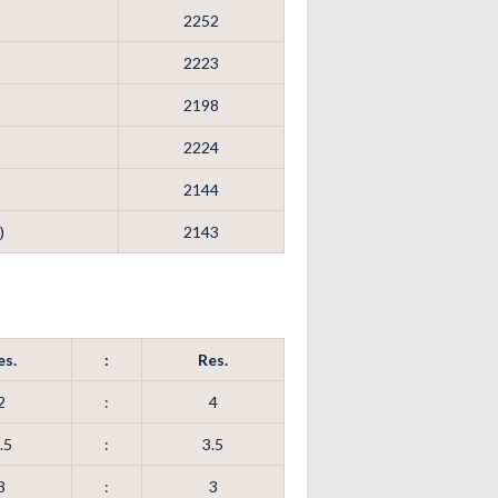
2252
2223
2198
2224
2144
)
2143
es.
:
Res.
2
:
4
.5
:
3.5
3
:
3