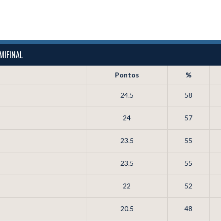
MIFINAL
Pontos
%
24.5
58
24
57
23.5
55
23.5
55
22
52
20.5
48