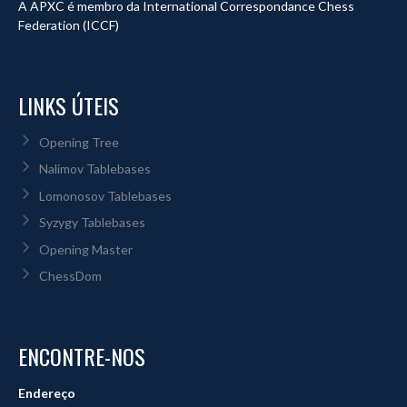
A APXC é membro da International Correspondance Chess
Federation (ICCF)
LINKS ÚTEIS
Opening Tree
Nalimov Tablebases
Lomonosov Tablebases
Syzygy Tablebases
Opening Master
ChessDom
ENCONTRE-NOS
Endereço