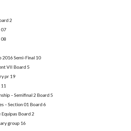
oard 2
 07
 08
 2016 Semi-Final 10
nt VII Board 5
y pr 19
 11
hip – Semifinal 2 Board 5
s – Section 01 Board 6
 Equipas Board 2
nary group 16