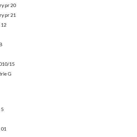
y pr 20
y pr 21
 12
/B
2010/15
érie G
 5
 01