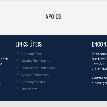
APOIOS
LINKS ÚTEIS
ENCON
Opening Tree
Endereço
ficial
Rua David 
Nalimov Tablebases
de
Lote 3/4 1
Lomonosov Tablebases
20-050 Mi
Syzygy Tablebases
Contact
Opening Master
)
e-Mail: ge
ChessDom