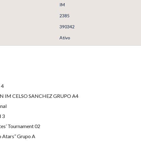
IM
2385
390342
Ativo
 4
EN IM CELSO SANCHEZ GRUPO A4
nal
d 3
es’ Tournament 02
o Atars” Grupo A