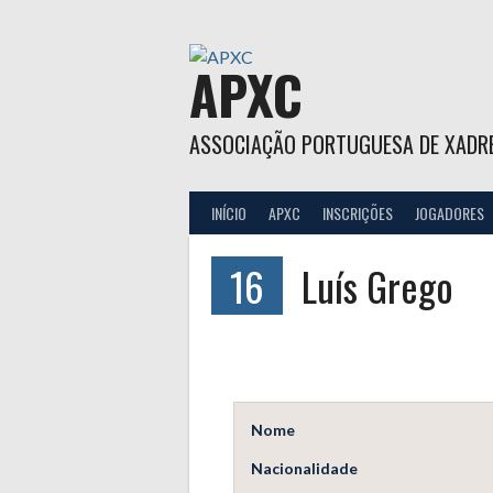
Skip
to
content
APXC
ASSOCIAÇÃO PORTUGUESA DE XADR
INÍCIO
APXC
INSCRIÇÕES
JOGADORES
16
Luís Grego
Nome
Nacionalidade