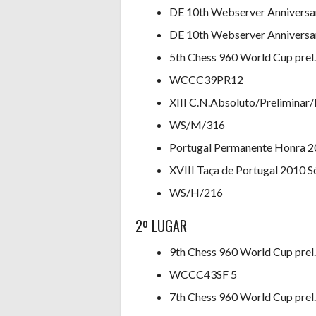
DE 10th Webserver Anniversar
DE 10th Webserver Anniversar
5th Chess 960 World Cup prel.
WCCC39PR12
XIII C.N.Absoluto/Preliminar
WS/M/316
Portugal Permanente Honra 
XVIII Taça de Portugal 2010 S
WS/H/216
2º LUGAR
9th Chess 960 World Cup prel.
WCCC43SF 5
7th Chess 960 World Cup prel.