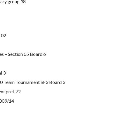
nary group 38
 02
s – Section 05 Board 6
l 3
0 Team Tournament SF3 Board 3
t prel. 72
2009/14