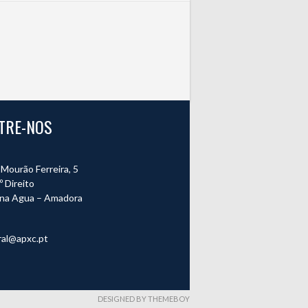
TRE-NOS
Mourão Ferreira, 5
º Direito
na Agua – Amadora
o
ral@apxc.pt
DESIGNED BY THEMEBOY