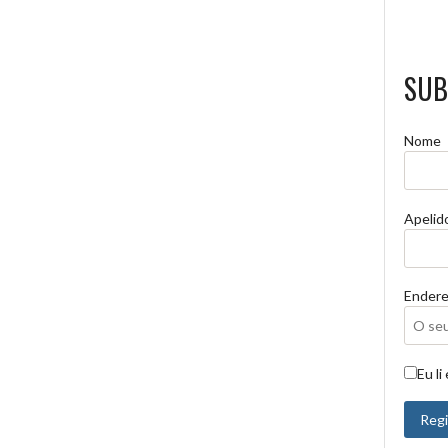
SUB
Nome
Apelid
Endere
Eu li