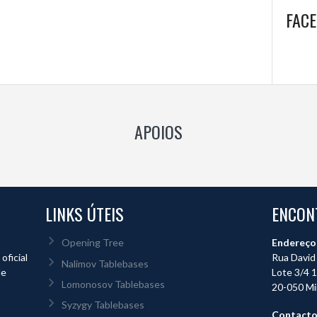
FAC
APOIOS
LINKS ÚTEIS
ENCON
Opening Tree
Endereço
ficial
Rua David 
Nalimov Tablebases
de
Lote 3/4 1
Lomonosov Tablebases
20-050 Mi
Syzygy Tablebases
Contact