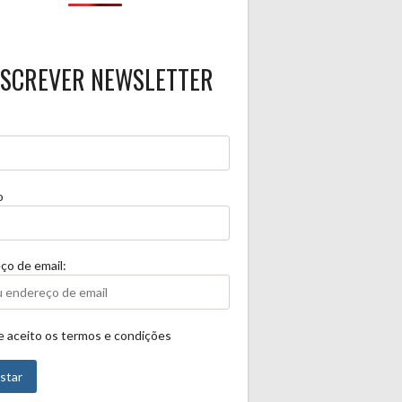
SCREVER NEWSLETTER
o
ço de email:
 e aceito os termos e condições