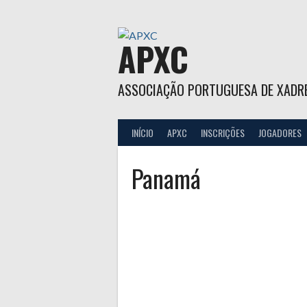
Skip
to
content
APXC
ASSOCIAÇÃO PORTUGUESA DE XADR
INÍCIO
APXC
INSCRIÇÕES
JOGADORES
Panamá