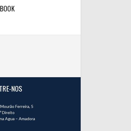
EBOOK
TRE-NOS
Mourão Ferreira, 5
º Direito
na Agua – Amadora
o