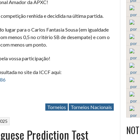
onal Amador da APXC!
competição renhida e decidida na última partida.
 lugar para o Carlos Fantasia Sousa (em igualdade
com menos 0,5 no critério SB de desempate) e com o
te com menos um ponto.
ela vossa participação!
sultada no site da ICCF aqui:
786
Torneios
Torneios Nacionais
2025
NOT
uguese Prediction Test