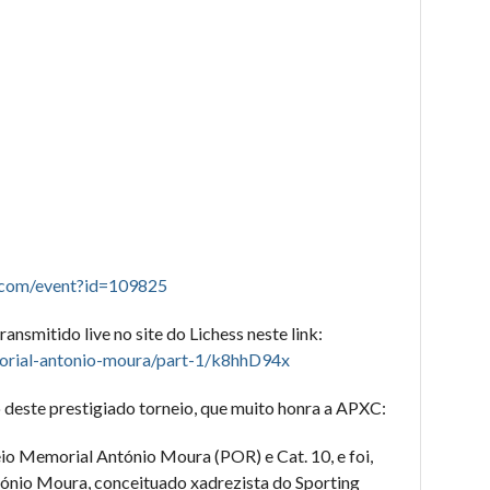
f.com/event?id=109825
transmitido live no site do Lichess neste link:
emorial-antonio-moura/part-1/k8hhD94x
deste prestigiado torneio, que muito honra a APXC:
neio Memorial António Moura (POR) e Cat. 10, e foi,
ónio Moura, conceituado xadrezista do Sporting