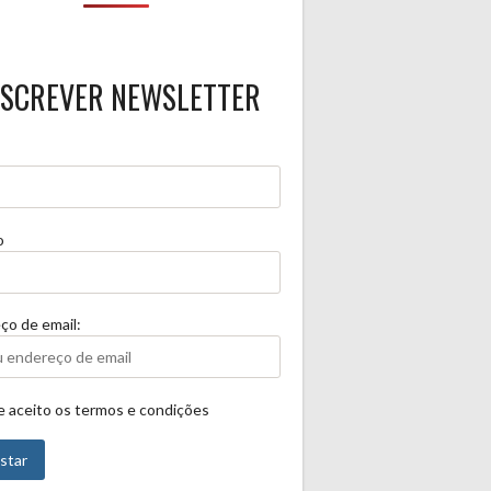
SCREVER NEWSLETTER
o
ço de email:
 e aceito os termos e condições