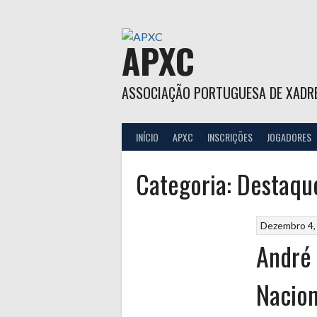
Skip
to
content
APXC
ASSOCIAÇÃO PORTUGUESA DE XADR
INÍCIO
APXC
INSCRIÇÕES
JOGADORES
Categoria:
Destaqu
Dezembro 4,
André
Nacio