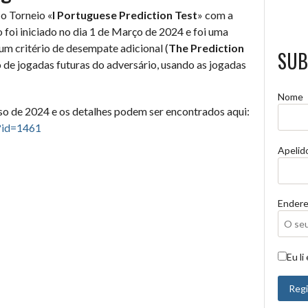
o Torneio «
I Portuguese Prediction Test
» com a
io foi iniciado no dia 1 de Março de 2024 e foi uma
 um critério de desempate adicional (
The Prediction
SUB
o de jogadas futuras do adversário, usando as jogadas
Nome
sso de 2024 e os detalhes podem ser encontrados aqui:
?id=1461
Apelid
Endere
Eu li