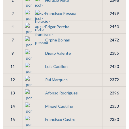
1
Horácio Neto
2546
2
Francisco Pessoa
2499
4
Edgar Pereira
2450
7
Orphe Bolhari
2472
9
Diogo Valente
2385
11
Luís Cadillon
2420
12
Rui Marques
2372
13
Afonso Rodrigues
2396
14
Miguel Castilho
2353
15
Francisco Castro
2350