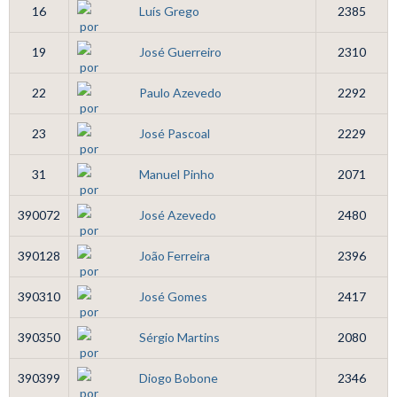
16
Luís Grego
2385
19
José Guerreiro
2310
22
Paulo Azevedo
2292
23
José Pascoal
2229
31
Manuel Pinho
2071
390072
José Azevedo
2480
390128
João Ferreira
2396
390310
José Gomes
2417
390350
Sérgio Martins
2080
390399
Diogo Bobone
2346