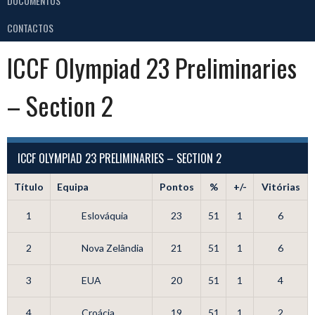
DOCUMENTOS
CONTACTOS
ICCF Olympiad 23 Preliminaries
– Section 2
ICCF OLYMPIAD 23 PRELIMINARIES – SECTION 2
Título
Equipa
Pontos
%
+/-
Vitórias
1
Eslováquia
23
51
1
6
2
Nova Zelândia
21
51
1
6
3
EUA
20
51
1
4
4
Croácia
19
51
1
2