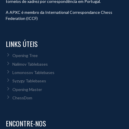
torneios de xadrez por correspondência em Portugal.
A APXC é membro da International Correspondance Chess
Federation (ICCF)
LINKS ÚTEIS
Opening Tree
Nalimov Tablebases
Lomonosov Tablebases
Syzygy Tablebases
Opening Master
ChessDom
ENCONTRE-NOS