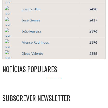
Luís Cadillon
2420
José Gomes
2417
João Ferreira
2396
Afonso Rodrigues
2396
Diogo Valente
2385
NOTÍCIAS POPULARES
SUBSCREVER NEWSLETTER