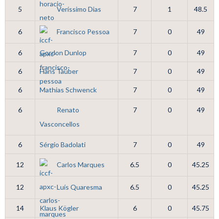
5
Veríssimo Dias
7
1
48.5
6
Francisco Pessoa
7
0
49
6
Gordon Dunlop
7
0
49
6
Hans Tauber
7
0
49
6
Mathias Schwenck
7
0
49
6
Renato
7
0
49
Vasconcellos
6
Sérgio Badolati
7
0
49
12
Carlos Marques
6.5
0
45.25
12
Luís Quaresma
6.5
0
45.25
14
Klaus Kögler
6
0
45.75