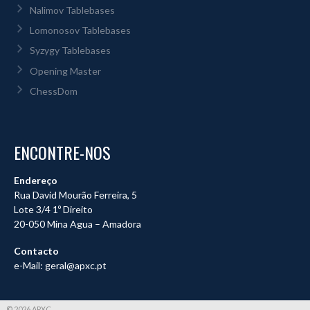
Nalimov Tablebases
Lomonosov Tablebases
Syzygy Tablebases
Opening Master
ChessDom
ENCONTRE-NOS
Endereço
Rua David Mourão Ferreira, 5
Lote 3/4 1º Direito
20-050 Mina Agua – Amadora
Contacto
e-Mail: geral@apxc.pt
© 2026 APXC