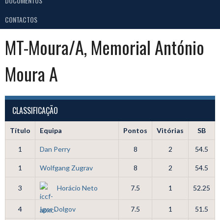
DOCUMENTOS
CONTACTOS
MT-Moura/A, Memorial António
Moura A
CLASSIFICAÇÃO
Título
Equipa
Pontos
Vitórias
SB
1
Dan Perry
8
2
54.5
1
Wolfgang Zugrav
8
2
54.5
3
Horácio Neto
7.5
1
52.25
4
Igor Dolgov
7.5
1
51.5