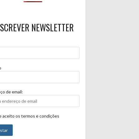
SCREVER NEWSLETTER
o
ço de email:
 e aceito os termos e condições