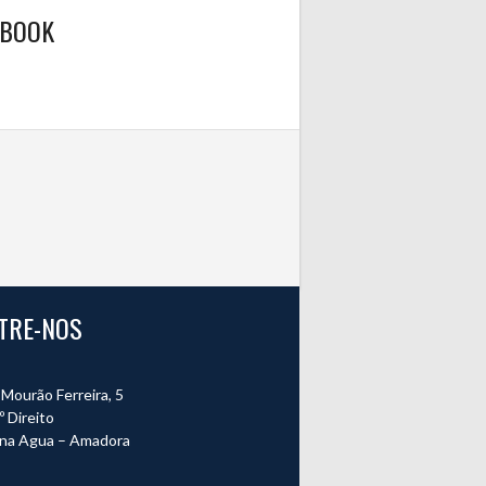
EBOOK
TRE-NOS
Mourão Ferreira, 5
º Direito
na Agua – Amadora
o