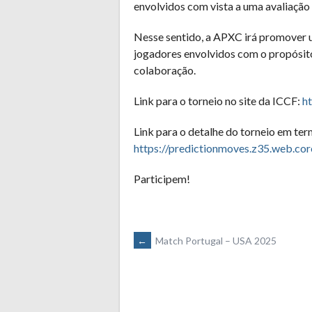
envolvidos com vista a uma avaliação 
Nesse sentido, a APXC irá promover u
jogadores envolvidos com o propósit
colaboração.
Link para o torneio no site da ICCF:
h
Link para o detalhe do torneio em ter
https://predictionmoves.z35.web.co
Participem!
POST
←
Match Portugal – USA 2025
NAVIGATION