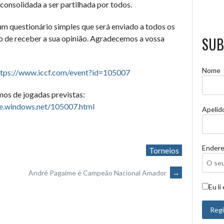
consolidada a ser partilhada por todos.
m questionário simples que será enviado a todos os
o de receber a sua opinião. Agradecemos a vossa
SUB
Nome
ttps://www.iccf.com/event?id=105007
mos de jogadas previstas:
re.windows.net/105007.html
Apelid
Endere
Torneios
André Pagaime é Campeão Nacional Amador
→
Eu li