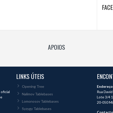
FAC
APOIOS
LINKS ÚTEIS
ENCON
Opening Tree
Endereço
ficial
Rua David 
Nalimov Tablebases
de
Lote 3/4 1
Lomonosov Tablebases
20-050 Mi
Syzygy Tablebases
Contact