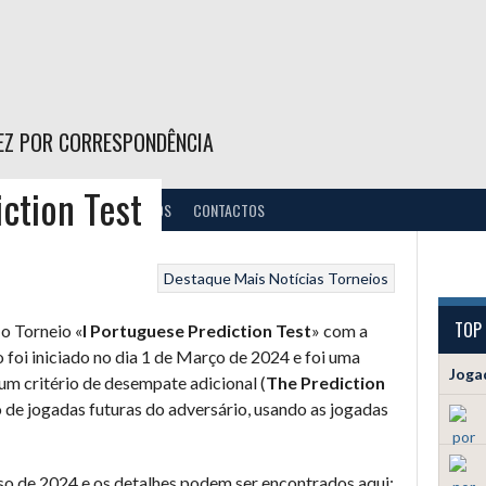
EZ POR CORRESPONDÊNCIA
ction Test
NOTÍCIAS
DOCUMENTOS
CONTACTOS
Destaque
Mais Notícias
Torneios
TOP
o Torneio «
I Portuguese Prediction Test
» com a
io foi iniciado no dia 1 de Março de 2024 e foi uma
Joga
 um critério de desempate adicional (
The Prediction
o de jogadas futuras do adversário, usando as jogadas
sso de 2024 e os detalhes podem ser encontrados aqui: