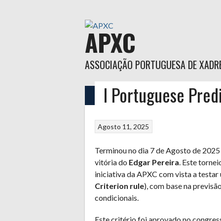
Skip
to
content
APXC
ASSOCIAÇÃO PORTUGUESA DE XADR
I Portuguese Predi
INÍCIO
APXC
INSCRIÇÕES
JOGADORES
Agosto 11, 2025
Terminou no dia 7 de Agosto de 2025 
vitória do
Edgar Pereira
. Este torne
iniciativa da APXC com vista a testar
Criterion rule
), com base na previsã
condicionais.
Este critério foi aprovado no congre